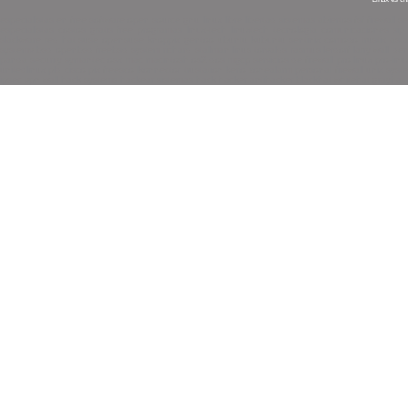
especialistas en free software open source gnu linux libre libertad sistemas abiertos fsf firewa
especialistas costos gratis free programas linux-tech linuxtech tecnologia comunicaciones si
slackware red hat suse opensuse knoppix gentoo ubuntu kubuntu sentinix comodo trustix astaro i
systemv bsd openbsd freebsd system richard stallman linus torvalds rasmus lerdorf larry wall de
panda security symantec osx mac macintosh os2 dos mgcp servicios de firewall pro linux pro-linu
unitedlinux pld cisco pix freesco ikonnector trustation kerio zonealarm personal firewall unix sys
ipsec vpn wall hack systems hackear sistemas hack hacker antihacker blackhat whitehat grayhat meta