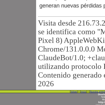
generan nuevas pérdidas 
Visita desde 216.73.
se identifica como "
Pixel 8) AppleWebKi
Chrome/131.0.0.0 Mo
ClaudeBot/1.0; +cla
utilizando protocolo
Contenido generado e
2026
[
Volver
] | [
Inicio
] | [
Nuestra empr
Diseñ
Tel
Mo
http:
Linux es un